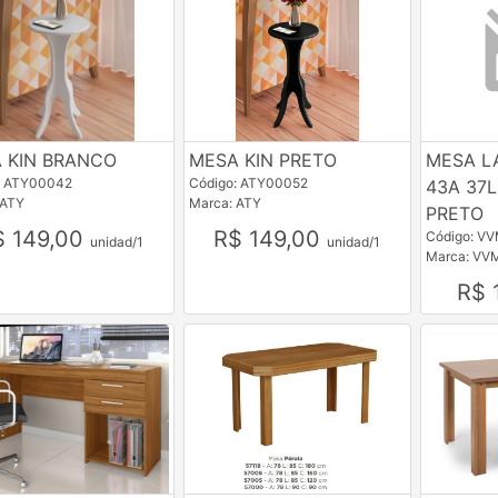
 KIN BRANCO
MESA KIN PRETO
MESA L
: ATY00042
Código: ATY00052
43A 37
 ATY
Marca: ATY
PRETO
$ 149,00
R$ 149,00
Código: V
unidad/1
unidad/1
Marca: VV
R$ 