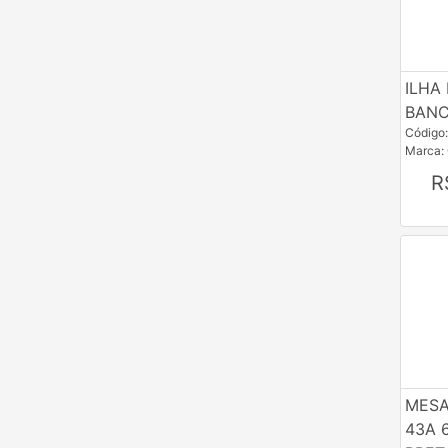
GHELPLUS
JAC
ILHA
JCA
BANC
Código
JMM
Marca:
KHN
R
LGF
MAC
MDG
MNZ
MOE
MPO
MESA
43A 
MVS