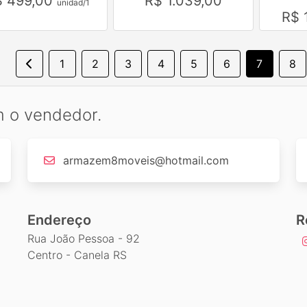
$ 499,00
R$ 1.039,00
unidad/1
R$ 
1
2
3
4
5
6
7
8
m o vendedor.
armazem8moveis@hotmail.com
Endereço
R
Rua João Pessoa - 92
Centro - Canela RS