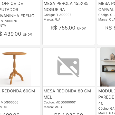
 OFFICE DE
MESA PEROLA 155X85
MESA P
PUTADOR
NOGUEIRA
CARVAL
Código: FLA00007
Código: C
IVANINHA FREIJO
Marca: FLA
Marca: CL
: NTV00076
 NTV
R$ 755,00
R$ 
UND/1
$ 439,00
UND/1
 REDONDA 60CM
MESA REDONDA 80 CM
MODULO
MEL
PAREDE
: MDG00006
Código: MDG0000001
40
 MDG
Marca: MDG
Código: G
Marca: GA