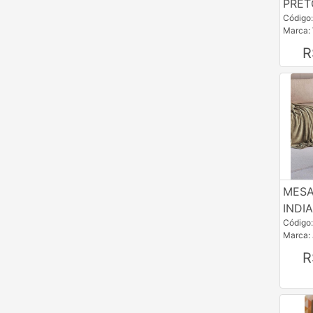
PRET
NTV
Código
Marca:
PTM
R
ROG
RRV
TSJ
USADO
VVM
MESA
INDI
Código
Marca:
R