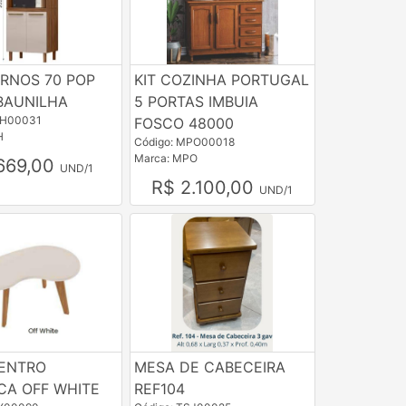
ORNOS 70 POP
KIT COZINHA PORTUGAL
 BAUNILHA
5 PORTAS IMBUIA
CH00031
FOSCO 48000
H
Código: MPO00018
Marca: MPO
669,00
UND/1
R$ 2.100,00
UND/1
ENTRO
MESA DE CABECEIRA
CA OFF WHITE
REF104