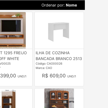
Ordenar por:
Nome
 1295 FREIJO
ILHA DE COZINHA
OFF WHITE
BANCADA BRANCO 2513
TV00025
Código: CAO00026
V
Marca: CAO
.399,00
R$ 609,00
UND/1
UND/1