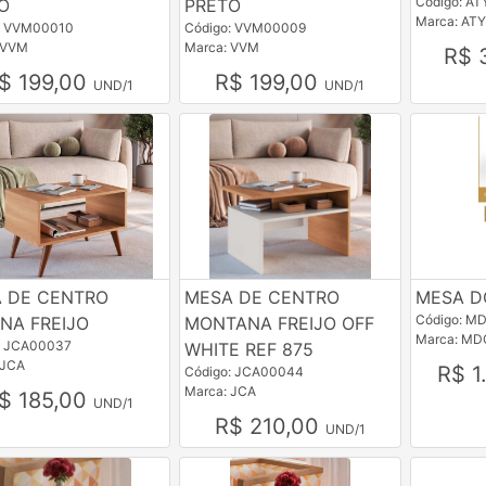
Código: A
O
PRETO
Marca: ATY
: VVM00010
Código: VVM00009
 VVM
Marca: VVM
R$ 
$ 199,00
R$ 199,00
UND/1
UND/1
 DE CENTRO
MESA DE CENTRO
MESA D
Código: M
ANA FREIJO
MONTANA FREIJO OFF
Marca: MD
: JCA00037
WHITE REF 875
 JCA
R$ 1
Código: JCA00044
Marca: JCA
$ 185,00
UND/1
R$ 210,00
UND/1