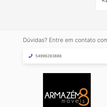
R
Dúvidas? Entre em contato co
54996283888