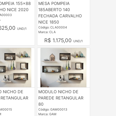
OMPEIA 155x88
MESA POMPEIA
HO NICE 2020
185ABERTO 140
LA00003
FECHADA CARVALHO
A
NICE 1850
625,00
Código: CLA00004
UND/1
Marca: CLA
R$ 1.175,00
UND/1
 NICHO DE
MODULO NICHO DE
 RETANGULAR
PAREDE RETANGULAR
80
AM00015
Código: GAM00013
M
Marca: GAM