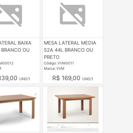
ATERAL BAIXA
MESA LATERAL MEDIA
L BRANCO OU
52A 44L BRANCO OU
PRETO
VM00012
Código: VVM0011
M
Marca: VVM
139,00
R$ 169,00
UND/1
UND/1