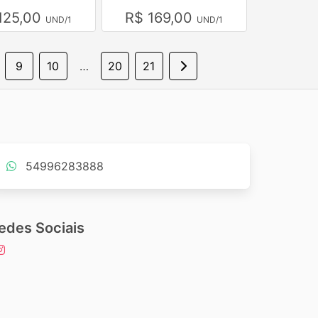
125,00
R$ 169,00
UND/1
UND/1
9
10
…
20
21
54996283888
edes Sociais