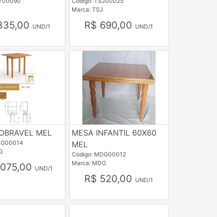
TY00090
Código: TSJ00025
Marca: TSJ
335,00
R$ 690,00
UND/1
UND/1
OBRAVEL MEL
MESA INFANTIL 60X60
DG00014
MEL
G
Código: MDG00012
Marca: MDG
.075,00
UND/1
R$ 520,00
UND/1