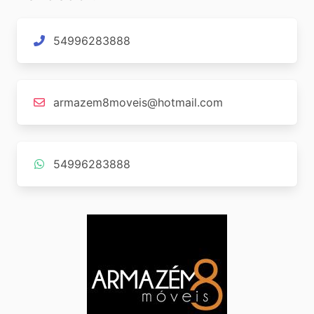
54996283888
armazem8moveis@hotmail.com
54996283888