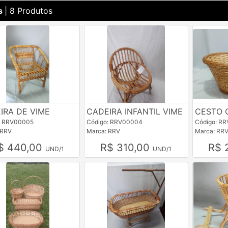
s
| 8 Produtos
IRA DE VIME
CADEIRA INFANTIL VIME
CESTO 
: RRV00005
Código: RRV00004
Código: R
 RRV
Marca: RRV
Marca: RR
$ 440,00
R$ 310,00
R$ 
UND/1
UND/1