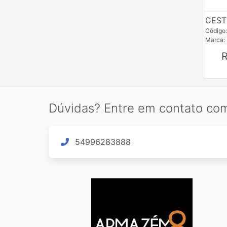
CEST
Código
Marca:
Dúvidas? Entre em contato co
54996283888