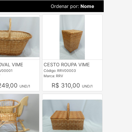
Ordenar por:
Nome
OVAL VIME
CESTO ROUPA VIME
RV00001
Código: RRV00003
V
Marca: RRV
249,00
R$ 310,00
UND/1
UND/1