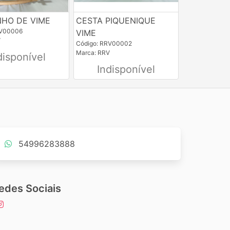
NHO DE VIME
CESTA PIQUENIQUE
RV00006
VIME
V
Código: RRV00002
Marca: RRV
disponível
Indisponível
54996283888
edes Sociais