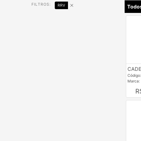
FILTROS:
RRV
Todo
CADE
Código
Marca:
R