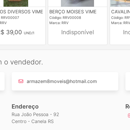
OS DIVERSOS VIME
BERÇO MOISES VIME
CAVALI
: RRV00007
Código: RRV00008
Código: R
 RRV
Marca: RRV
Marca: RR
R$ 39,00
Indisponível
In
UND/1
m o vendedor.
armazem8moveis@hotmail.com
Endereço
R
Rua João Pessoa - 92
Centro - Canela RS