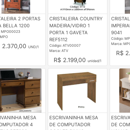
TALEIRA 2 PORTAS
CRISTALEIRA COUNTRY
CRISTA
A BELLA 1200
MADEIRA/VIDRO 1
IMPERIA
: MPO00023
PORTA 1 GAVETA
9041
 MPO
Código: M
REF5112
Marca: MP
 2.370,00
Código: ATV00007
UND/1
Marca: ATV
R$ 2
R$ 2.199,00
unidad/1
IVANINHA MESA
ESCRIVANINHA MESA
ESCRIV
OMPUTADOR 4
DE COMPUTADOR
DE COM