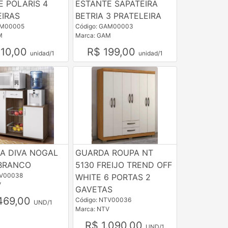
E POLARIS 4
ESTANTE SAPATEIRA
EIRAS
BETRIA 3 PRATELEIRA
AM00005
Código: GAM00003
M
Marca: GAM
210,00
R$ 199,00
unidad/1
unidad/1
RA DIVA NOGAL
GUARDA ROUPA NT
BRANCO
5130 FREIJO TREND OFF
TV00038
WHITE 6 PORTAS 2
V
GAVETAS
469,00
Código: NTV00036
UND/1
Marca: NTV
R$ 1.090,00
UND/1