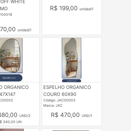
OFF WHITE
R$ 199,00
OMO
unidad/1
TY00018
570,00
unidad/1
O ORGANICO
ESPELHO ORGANICO
47X147
COURO 60X90
AC00002
Código: JAC00003
C
Marca: JAC
680,00
R$ 470,00
UND/2
UND/1
$ 340,00 UN