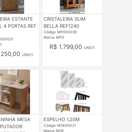
LEIRA ESTANTE
CRISTALEIRA SLIM
L 4 PORTAS REF
BELLA REF1240
Código: MPO00028
Marca: MPO
PO00021
O
R$ 1.799,00
UND/1
.250,00
UND/1
ANINHA MESA
ESPELHO 1,20M
Código: MOE00021
PUTADOR
Marca: MOE