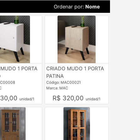
Ordenar por:
Nome
 MUDO 1 PORTA
CRIADO MUDO 1 PORTA
O
PATINA
AC00008
Código: MAC00021
C
Marca: MAC
330,00
R$ 320,00
unidad/1
unidad/1