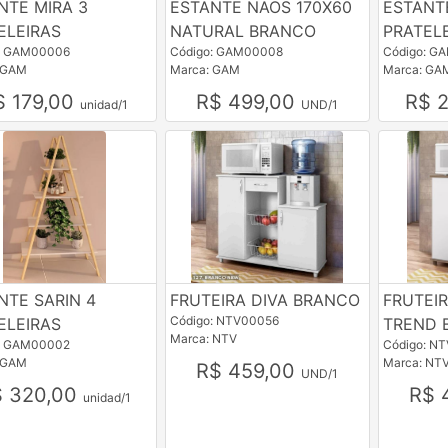
NTE MIRA 3
ESTANTE NAOS 170X60
ESTANT
ELEIRAS
NATURAL BRANCO
PRATEL
: GAM00006
Código: GAM00008
Código: G
 GAM
Marca: GAM
Marca: GA
$ 179,00
R$ 499,00
R$ 
unidad/1
UND/1
NTE SARIN 4
FRUTEIRA DIVA BRANCO
FRUTEI
Código: NTV00056
ELEIRAS
TREND 
Marca: NTV
: GAM00002
Código: N
 GAM
Marca: NT
R$ 459,00
UND/1
$ 320,00
R$ 
unidad/1