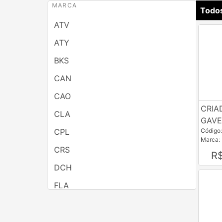
MARCA
Todo
ATV
ATY
BKS
CAN
CAO
CRIA
CLA
GAVE
CPL
Código
Marca:
CRS
R
DCH
FLA
GAM
GAZIN