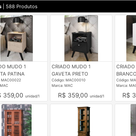
s
| 588 Produtos
DO MUDO 1
CRIADO MUDO 1
CRIADO
TA PATINA
GAVETA PRETO
BRANC
: MAC00022
Código: MAC00010
Código: M
 MAC
Marca: MAC
Marca: MA
$ 359,00
R$ 359,00
R$ 
unidad/1
unidad/1