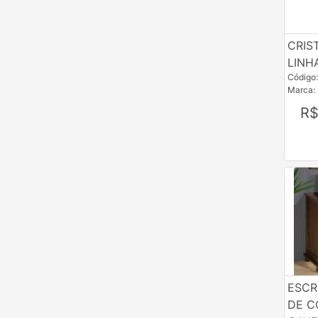
GHELPLUS
CRIS
JAC
LINH
JCA
Código
Marca:
JMM
R$
KHN
LGF
MAC
MDG
MNZ
MOE
MPO
ESCR
DE C
MVS