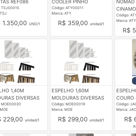
TAS REF086
COOLER PINHO
NOMAD 
: TSJ00015
Código: ATY00011
CINAM
 TSJ
Marca: ATY
Código: A
Marca: ATY
 1.350,00
R$ 359,00
UND/1
unidad/1
R$ 
LHO 1,40M
ESPELHO 1,60M
ESPELH
URAS DIVERSAS
MOLDURAS DIVERSAS
COURO 
: MOE00020
Código: MOE00019
Código: J
 MOE
Marca: MOE
Marca: JA
$ 229,00
R$ 299,00
R$ 
unidad/1
unidad/1
R