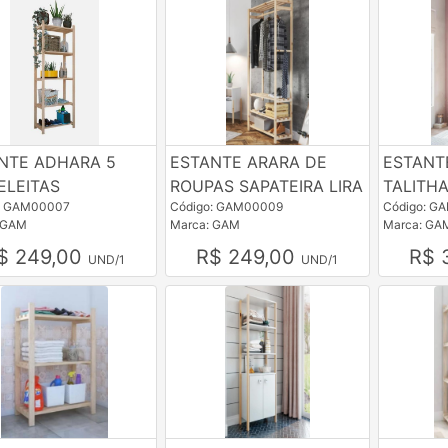
NTE ADHARA 5
ESTANTE ARARA DE
ESTANT
ELEITAS
ROUPAS SAPATEIRA LIRA
TALITH
: GAM00007
Código: GAM00009
Código: G
 GAM
Marca: GAM
Marca: GA
$ 249,00
R$ 249,00
R$ 
UND/1
UND/1