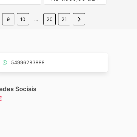
9
10
…
20
21
54996283888
edes Sociais