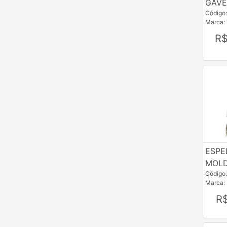
GAVE
NTV
Código
Marca:
PTM
R$
ROG
RRV
TSJ
USADO
VVM
ESPE
MOLD
Código
Marca:
R