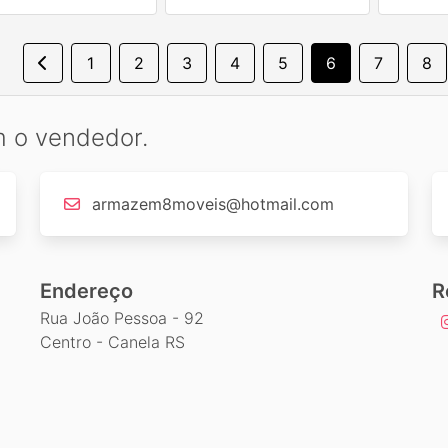
1
2
3
4
5
6
7
8
m o vendedor.
armazem8moveis@hotmail.com
Endereço
R
Rua João Pessoa - 92
Centro - Canela RS