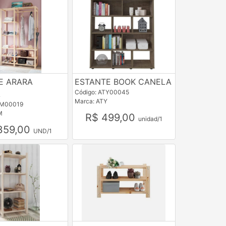
E ARARA
ESTANTE BOOK CANELA
Código: ATY00045
A
Marca: ATY
AM00019
M
R$ 499,00
unidad/1
359,00
UND/1