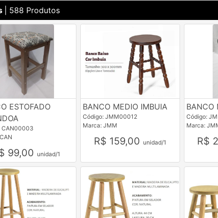
s
| 588 Produtos
O ESTOFADO
BANCO MEDIO IMBUIA
BANCO 
Código: JMM00012
Código: J
NDOA
Marca: JMM
Marca: JM
: CAN00003
 CAN
R$ 159,00
R$ 
unidad/1
$ 99,00
unidad/1