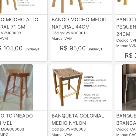
O MOCHO ALTO
BANCO MOCHO MEDIO
BANCO
RAL 71 CM
NATURAL 44CM
PEQUEN
: VVM00003
Código: VVM00001
24CM
 VVM
Marca: VVM
Código: V
Marca: VV
$ 105,00
R$ 95,00
unidad/1
unidad/1
R$ 
CO TORNEADO
BANQUETA COLONIAL
BANQUE
 MEL
MEDIO NYLON
BRANCA
o: MDG000003
Código: VVM00008
Código: C
 MDG
Marca: VVM
Marca: CA