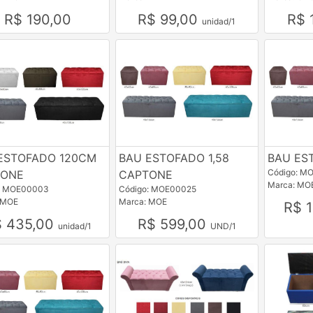
R$ 190,00
R$ 99,00
R$ 
unidad/1
ESTOFADO 120CM
BAU ESTOFADO 1,58
BAU ES
Código: M
TONE
CAPTONE
Marca: MO
: MOE00003
Código: MOE00025
 MOE
Marca: MOE
R$ 
$ 435,00
R$ 599,00
unidad/1
UND/1