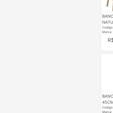
GHELPLUS
BANC
JAC
NATU
JCA
Código
Marca:
JMM
R
KHN
LGF
MAC
MDG
MNZ
MOE
BAN
MPO
45CM
Códig
MVS
Marca: