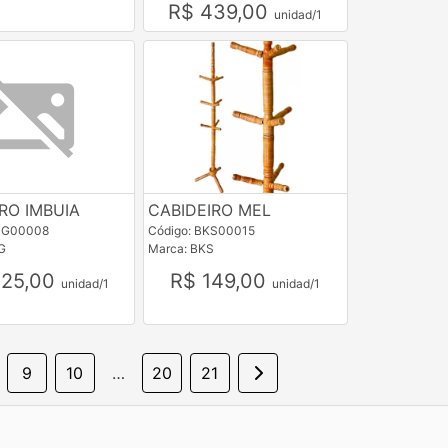
R$ 439,00
unidad/1
RO IMBUIA
CABIDEIRO MEL
DG00008
Código: BKS00015
G
Marca: BKS
325,00
R$ 149,00
unidad/1
unidad/1
9
10
…
20
21