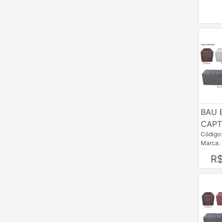
NTV
PTM
ROG
RRV
TSJ
USADO
BAU 
VVM
CAP
Código
Marca:
R