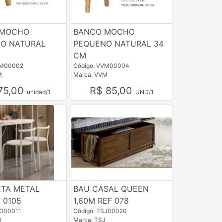
 MOCHO
BANCO MOCHO
O NATURAL
PEQUENO NATURAL 34
CM
VM00002
Código: VVM00004
M
Marca: VVM
75,00
R$ 85,00
unidad/1
UND/1
TA METAL
BAU CASAL QUEEN
 0105
1,60M REF 078
AO00011
Código: TSJ00020
O
Marca: TSJ