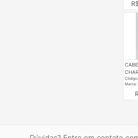
R
CABI
CHA
Código
Marca:
Dúvidas? Entre em contato co