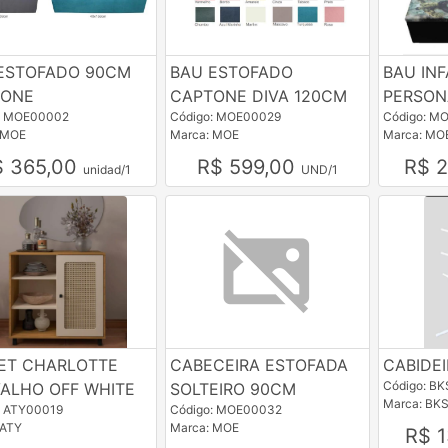
ESTOFADO 90CM
BAU ESTOFADO
BAU INF
TONE
CAPTONE DIVA 120CM
PERSON
: MOE00002
Código: MOE00029
Código: M
 MOE
Marca: MOE
Marca: MO
$ 365,00
R$ 599,00
R$ 
unidad/1
UND/1
ET CHARLOTTE
CABECEIRA ESTOFADA
CABIDE
Código: B
ALHO OFF WHITE
SOLTEIRO 90CM
Marca: BK
: ATY00019
Código: MOE00032
 ATY
Marca: MOE
R$ 