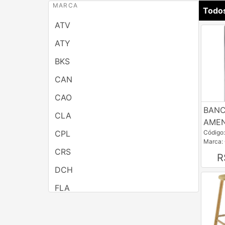
MARCA
Todo
ATV
ATY
BKS
CAN
CAO
BANC
CLA
AME
CPL
Código
Marca:
CRS
R
DCH
FLA
GAM
GAZIN