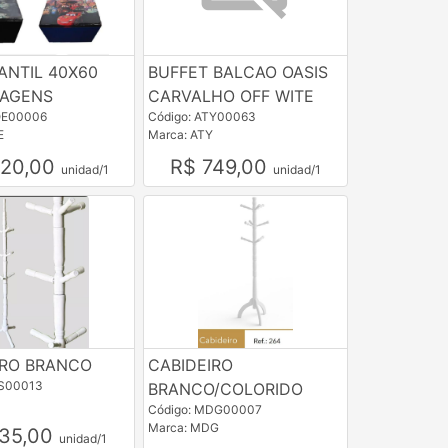
ANTIL 40X60
BUFFET BALCAO OASIS
AGENS
CARVALHO OFF WITE
OE00006
Código: ATY00063
E
Marca: ATY
220,00
R$ 749,00
unidad/1
unidad/1
IRO BRANCO
CABIDEIRO
KS00013
BRANCO/COLORIDO
S
Código: MDG00007
Marca: MDG
135,00
unidad/1