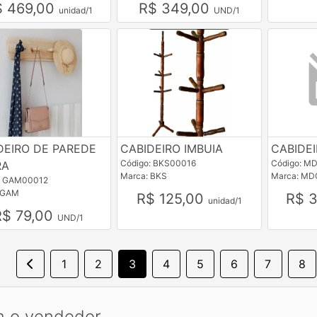
$ 469,00
R$ 349,00
unidad/1
UND/1
DEIRO DE PAREDE
CABIDEIRO IMBUIA
CABIDEI
Código: BKS00016
Código: M
RA
Marca: BKS
Marca: MD
: GAM00012
 GAM
R$ 125,00
R$ 
unidad/1
R$ 79,00
UND/1
1
2
3
4
5
6
7
8
m o vendedor.