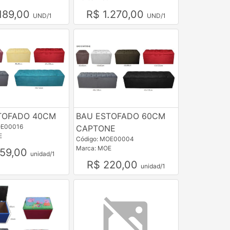
189,00
R$ 1.270,00
UND/1
UND/1
TOFADO 40CM
BAU ESTOFADO 60CM
OE00016
CAPTONE
E
Código: MOE00004
Marca: MOE
159,00
unidad/1
R$ 220,00
unidad/1