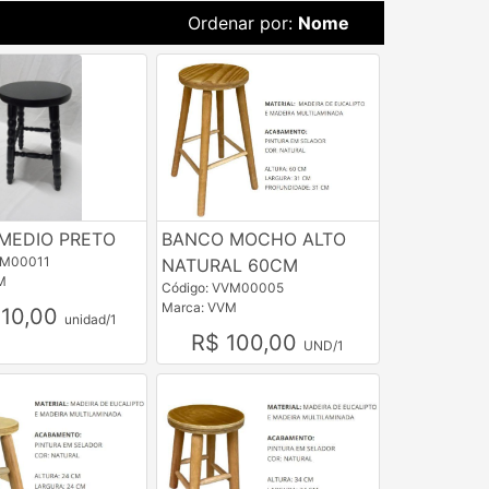
Ordenar por:
Nome
MEDIO PRETO
BANCO MOCHO ALTO
MM00011
NATURAL 60CM
M
Código: VVM00005
Marca: VVM
210,00
unidad/1
R$ 100,00
UND/1