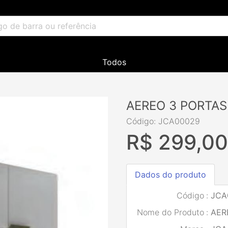
Todos
AEREO 3 PORTAS
Código: JCA00029
R$ 299,0
Dados do produto
Código
:
JCA
Nome do Produto
:
AER