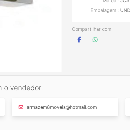
Marca
:
JCA
Embalagem
:
UND
Compartilhar com
m o vendedor.
armazem8moveis@hotmail.com